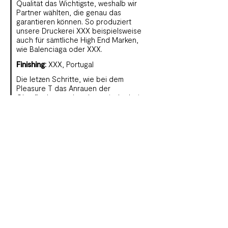
Qualität das Wichtigste, weshalb wir
Partner wählten, die genau das
garantieren können. So produziert
unsere Druckerei XXX beispielsweise
auch für sämtliche High End Marken,
wie Balenciaga oder XXX.
Finishing
:
XXX, Portugal
Die letzen Schritte, wie bei dem
Pleasure T das Anrauen der
Oberfläche werden dann wieder bei
ASBX getätigt. Uns ist es wichtig, dass
unsere Produkte nicht schon weiter
gereist sind, als unser Kunde. Deshalb
achten wir so gut es geht darauf, dass
die gesamte Produktion an einem Ort
stattfindet. Glück für uns, dass alle
unsere Partner aus einer Ecke in
Portugal kommen. So können
Transportkosten, Zeit und CO2
Emissionen eingespart werden.
Packaging
:
Braunschweig, Germany
Sobald das Pleasure T fertig ist, wird
es nach Deutschland verschifft. Es